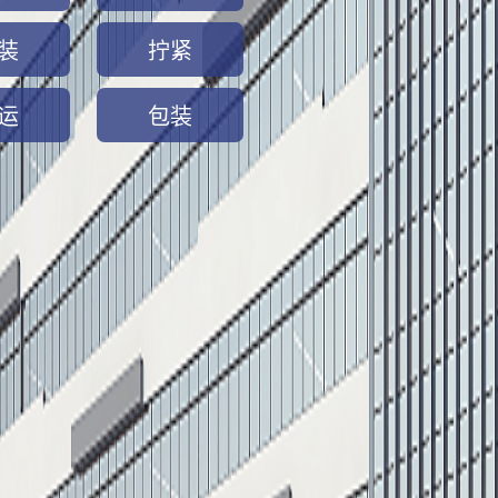
装
拧紧
运
包装